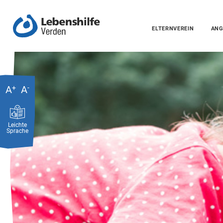
ELTERNVEREIN
ANG
A
+
A
-
Leichte
Sprache