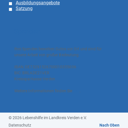
Ausbildungsangebote
Satzung
Spenden
Ihre Spenden bewirken Gutes vor Ort und sind für
unsere Arbeit von großer Bedeutung.
IBAN: DE73291526700010355006
BIC: BRLADE21VER
Kreissparkasse Verden
Weitere Informationen finden Sie
hier
.
© 2026 Lebenshilfe im Landkreis Verden e.V.
Datenschutz
Nach Oben