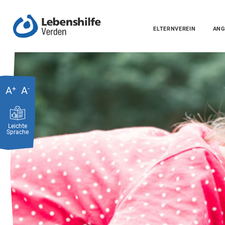
ELTERNVEREIN
ANG
A
+
A
-
Leichte
Sprache