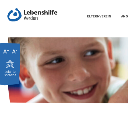
ELTERNVEREIN
ANG
A
+
A
-
Leichte
Sprache